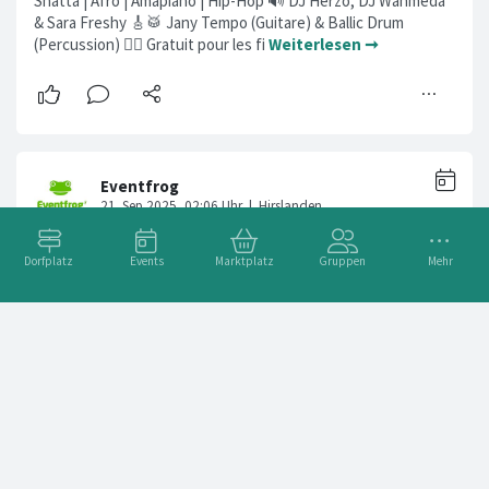
Shatta | Afro | Amapiano | Hip-Hop 🔊 DJ Herzo, DJ Wahmeda
& Sara Freshy 🎸🥁 Jany Tempo (Guitare) & Ballic Drum
(Percussion) 💁‍♀️ Gratuit pour les fi
Weiterlesen ➞
Dorfplatz
Events
Marktplatz
Gruppen
Mehr