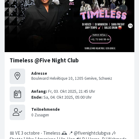
Timeless @Five Night Club
Adresse
Boulevard Helvétique 10, 1205 Genève, Schweiz
📅 VE 3 octobre - Timeless 🕰️ 📍 @fivenightclubgva 🎶