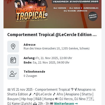
Comportement Tropical @LeCercle Edition Amapiano vs Shatta
Adresse
Rue des Vieux-Grenadiers 10, 1205 Genève, Schweiz
📅 VE 21 nov 2025 - Comportement Tropical 🌴🍹Amapiano vs
Shatta Edition 🌶️ 📍@LeCercle 🎵 Afro | Amapiano | Shatta |
Bouyon | Hip-hop | R&B | Kompa 🔊 DJ Herzo, DJ Nino 🇫🇷,
DJ Kame (Zurich) 🕰️ 23h - 5h 🎟️
Weiterlesen ➞