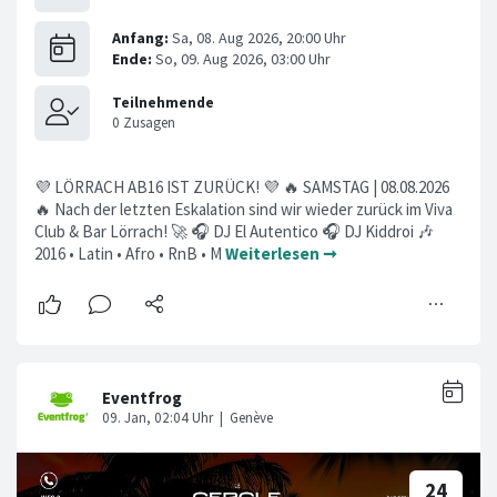
💜 LÖRRACH AB16 IST ZURÜCK! 💜 🔥 SAMSTAG | 08.08.2026
🔥 Nach der letzten Eskalation sind wir wieder zurück im Viva
Club & Bar Lörrach! 🚀 🎧 DJ El Autentico 🎧 DJ Kiddroi 🎶
2016 • Latin • Afro • RnB • M
Weiterlesen ➞