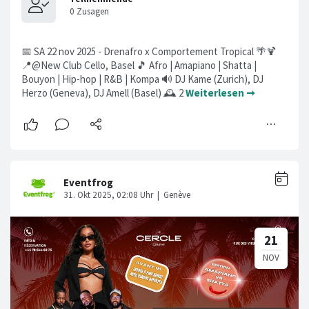
📅 SA 22 nov 2025 - Drenafro x Comportement Tropical 🌴🍹
📍@New Club Cello, Basel 🎵 Afro | Amapiano | Shatta |
Bouyon | Hip-hop | R&B | Kompa 🔊 DJ Kame (Zurich), DJ
Herzo (Geneva), DJ Amell (Basel) 🕰️ 2
Weiterlesen ➞