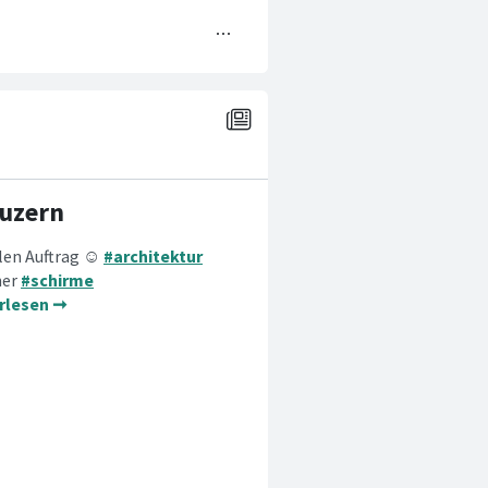
Luzern
llen Auftrag ☺
#architektur
her
#schirme
rlesen ➞