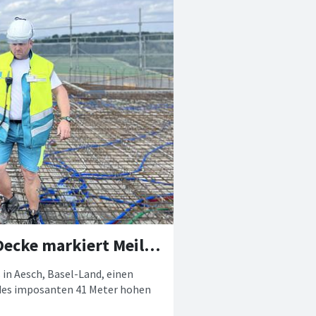
Breaking News: Betonage der letzten Decke markiert Meilenstein für den VivoTower
 in Aesch, Basel-Land, einen
 des imposanten 41 Meter hohen