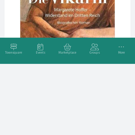
Townsquare
Events
Marketplace
Groups
More
Buchtipp: Die Vikarin
Liebelt, Brigitte : Die Vikarin. Margarete Hoffer - Widerstand
im Dritten Reich - Biografischer Roman. 2024. 1941 wird
Margarete Hoffer als "Vikarin auf Kriegsdauer" nach
Schwenningen versetzt
Read More ➞