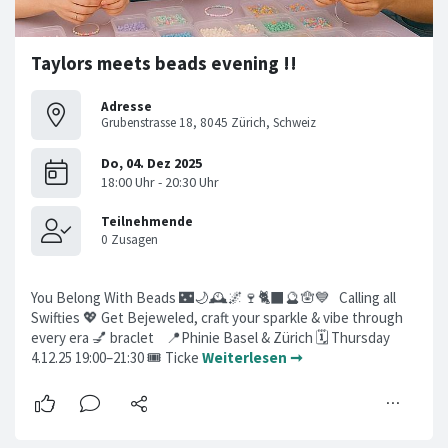
Taylors meets beads evening !!
Adresse
Grubenstrasse 18, 8045 Zürich, Schweiz
You Belong With Beads 🌃🌙🕰️🌌🍷🐈‍⬛🔮🪬💙 Calling all
Swifties 💖 Get Bejeweled, craft your sparkle & vibe through
every era 💅 braclet 📍Phinie Basel & Zürich 🗓️ Thursday
4.12.25 19:00–21:30 🎟️ Ticke
Weiterlesen ➞