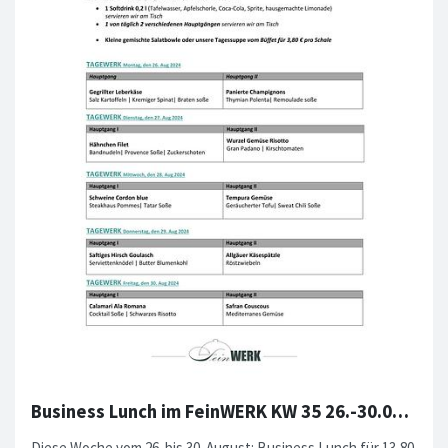
Business Lunch im FeinWERK KW 35 26.-30.08.2024
Diese Woche vom 26. bis 30. August: Business Lunch für 13,80