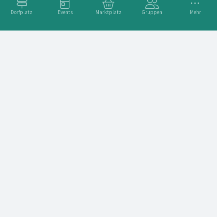
Dorfplatz
Events
Marktplatz
Gruppen
Mehr
DJ VLADER (Tour DJ von Bad Bunny, Eminem, 50 Cent, Samra)
Adresse
Aarbergergasse 21, 3011 Bern, Schweiz