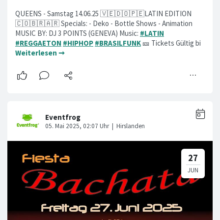
QUEENS - Samstag 14.06.25 🇻🇪🇩🇴🇵🇪LATIN EDITION
🇨🇴🇧🇷🇦🇷 Specials: - Deko - Bottle Shows - Animation
MUSIC BY: DJ 3 POINTS (GENEVA) Music:
#LATIN
#REGGAETON
#HIPHOP
#BRASILFUNK
🎫 Tickets Gültig bi
Weiterlesen ➞