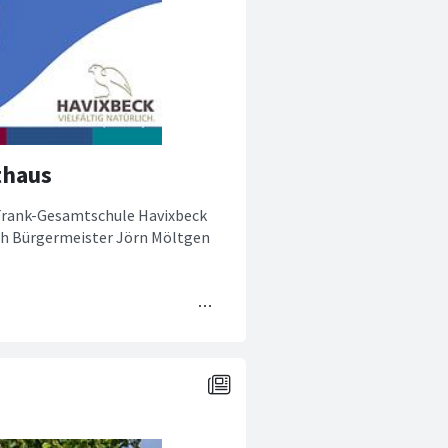
thaus
Frank-Gesamtschule Havixbeck
ch Bürgermeister Jörn Möltgen