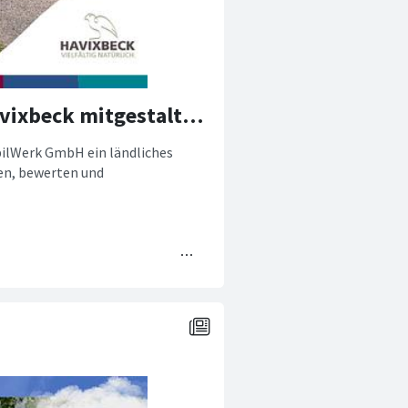
Bis 26. Juli: Ländliches Wegenetz in Havixbeck mitgestalten!
ilWerk GmbH ein ländliches
en, bewerten und