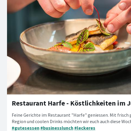
Restaurant Harfe - Köstlichkeiten im Ju
Feine Gerichte im Restaurant "Harfe" geniessen. Mit frisch
Region und coolen Drinks möchten wir euch auch diese Woc
#gutesessen
#businesslunch
#leckeres