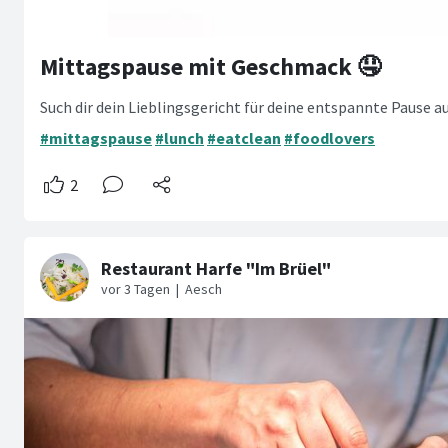
Mittagspause mit Geschmack 🤤
Such dir dein Lieblingsgericht für deine entspannte Pause a
#mittagspause
#lunch
#eatclean
#foodlovers