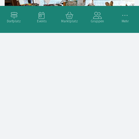
Dorfplatz
Events
Marktplatz
Gruppen
Mehr
Entdecken Sie unsere Geschenkideen zum Osternfest
viele schöne Buchtitel und Geschenkideen für Ihre Lieben
haben wir für Sie zusammengestellt. Schauen Sie gerne bei
uns rein.
#Ostern
#Schreibwaren
#Buchhandel
#VorOrtkaufen
#Geschenkidee