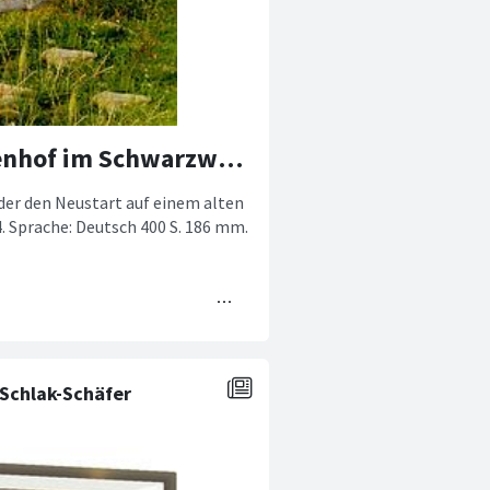
Neue Saga von Sandra Poppe. Der Ferienhof im Schwarzwald - Der Neubeginn.
nder den Neustart auf einem alten
. Sprache: Deutsch 400 S. 186 mm.