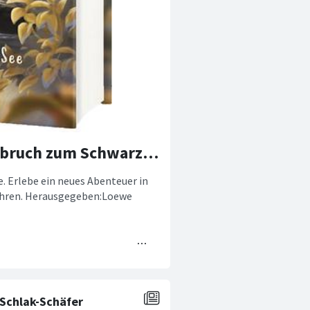
Neu! White Fox Chroniken, Band 2: Aufbruch zum Schwarzen See.
. Erlebe ein neues Abenteuer in
Jahren. Herausgegeben:Loewe