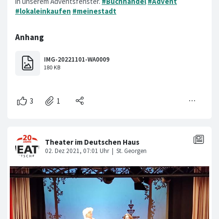
in unserem Adventsfenster.
#Buchhandel
#Advent
#lokaleinkaufen
#meinestadt