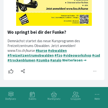
Wo springt bei dir der Funke?
Demnächst startet das neue Kursprogramm des
Freizeitzentrums Obwalden. Jetzt anmelden!
www.fzo.ch/kurse
#kurse
#obwalden
#freizeitzentrumobwalden
#fzo
#videoworkshop
#cad
#trockenblumen
#zumba
#analo
Weiterlesen ➞
Dorfplatz
Events
Marktplatz
Gruppen
Mehr