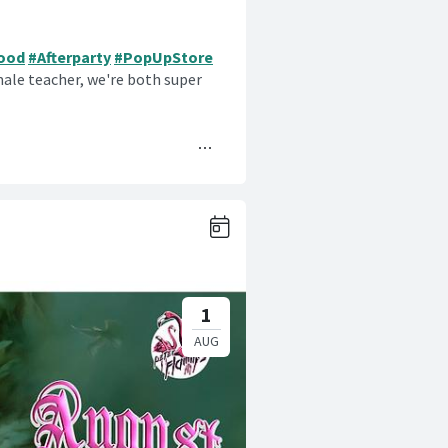
ood
#Afterparty
#PopUpStore
male teacher, we're both super