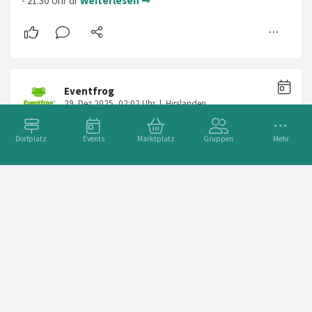
- 21:30 Uhr dr
Weiterlesen ➞
Dorfplatz
Events
Marktplatz
Gruppen
Mehr