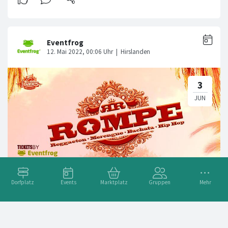
Dorfplatz
Events
Marktplatz
Gruppen
Mehr
ROMPE Hello Summer AURA CLUB Zürich