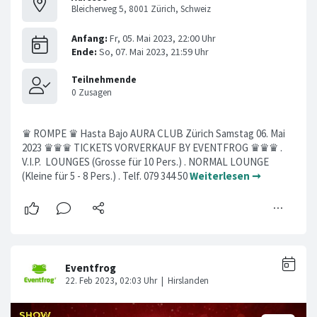
Bleicherweg 5, 8001 Zürich, Schweiz
♛ ROMPE ♛ Hasta Bajo AURA CLUB Zürich Samstag 06. Mai
2023 ♛♛♛ TICKETS VORVERKAUF BY EVENTFROG ♛♛♛ .
V.I.P. LOUNGES (Grosse für 10 Pers.) . NORMAL LOUNGE
(Kleine für 5 - 8 Pers.) . Telf. 079 344 50
Weiterlesen ➞