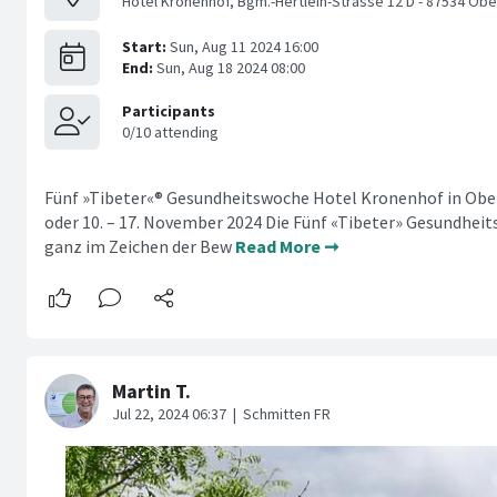
Hotel Kronenhof, Bgm.-Hertlein-Strasse 12 D - 87534 Ob
Fünf »Tibeter«® Gesundheitswoche Hotel Kronenhof in Obers
oder 10. – 17. November 2024 Die Fünf «Tibeter» Gesundhe
ganz im Zeichen der Bew
Read More ➞