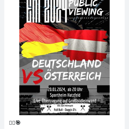
🤾‍♂️🎯