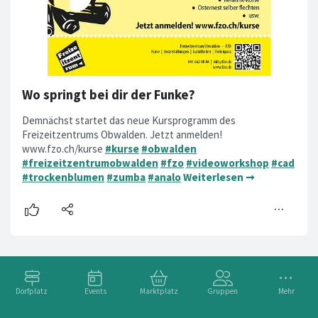
Wo springt bei dir der Funke?
Demnächst startet das neue Kursprogramm des
Freizeitzentrums Obwalden. Jetzt anmelden!
www.fzo.ch/kurse
#kurse
#obwalden
#freizeitzentrumobwalden
#fzo
#videoworkshop
#cad
#trockenblumen
#zumba
#analo
Weiterlesen ➞
Dorfplatz
Events
Marktplatz
Gruppen
Mehr