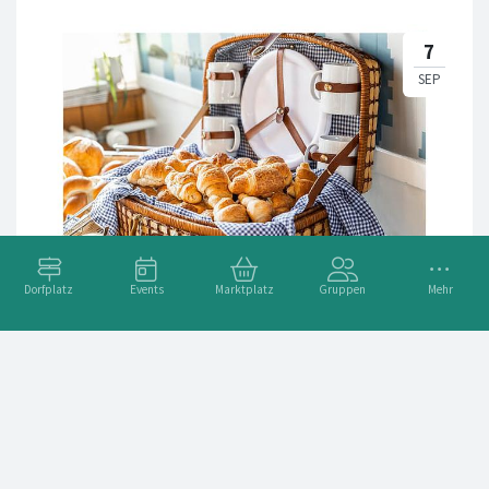
Dorfplatz
Events
Marktplatz
Gruppen
Mehr
Veganbrunch by EatPositive
Adresse
Wipkingerpark null, 8037 Zürich, Schweiz