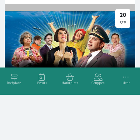
Dorfplatz
Events
Marktplatz
Gruppen
Mehr
Bye Bye Bar
Adresse
Stadthausstrasse 119, 8400 Winterthur, CH