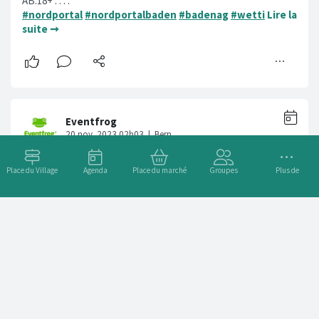
AB:18+ . . . .
#nordportal
#nordportalbaden
#badenag
#wetti
Lire la
suite ➞
Place du Village
Agenda
Place du marché
Groupes
Plus de