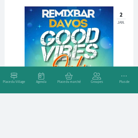
Place du Village
Agenda
Place du marché
Groupes
Plus de
Good Vibes @ Remix Bar Davos Platz
Adresse
Promenade 67, 7270 Davos, Schweiz