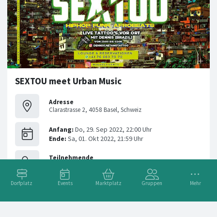
SEXTOU meet Urban Music
Adresse
Clarastrasse 2, 4058 Basel, Schweiz
Dorfplatz
Events
Marktplatz
Gruppen
Mehr
S E X T O U meets Urban Music Festa Brasileira Meet Urban
Music @moon_basel 🧡 Freitag 30.09.2022 PLACE TO BE 🇻🇪
🇦🇷🇩🇴🇪🇨🇵🇹🇧🇷
#baselcity
#party
#latin
#wow