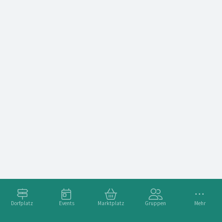
Dorfplatz
Events
Marktplatz
Gruppen
Mehr