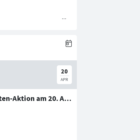
Aufgefrischt in den Tag – Verbandskasten-Aktion am 20. April 📦🚑