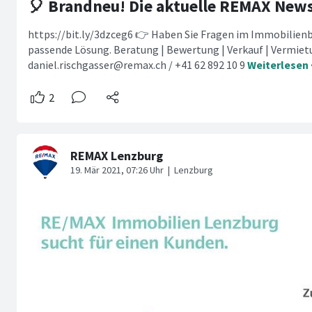
🎈 Brandneu! Die aktuelle REMAX New
https://bit.ly/3dzceg6 👉 Haben Sie Fragen im Immobilienbe
passende Lösung. Beratung | Bewertung | Verkauf | Vermi
daniel.rischgasser@remax.ch
/ +41 62 892 10 9
Weiterlesen