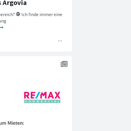
s Argovia
reich? 🕵️ Ich finde immer eine
etung
 ➞