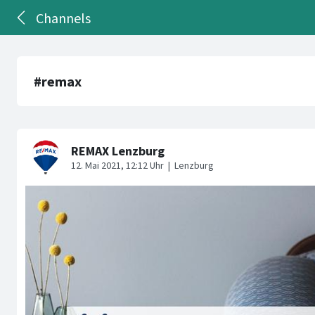
Channels
#remax