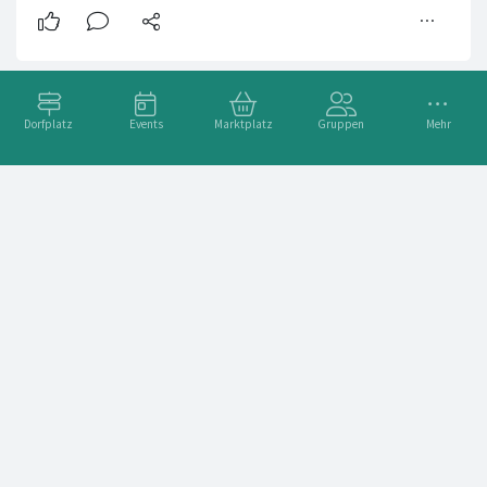
Dorfplatz
Events
Marktplatz
Gruppen
Mehr
THE WAREHOUSE @ Sir Edward Rabe Bern