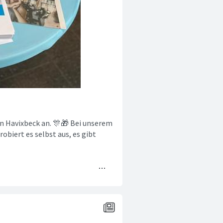
in Havixbeck an. 🎊🎁 Bei unserem
biert es selbst aus, es gibt