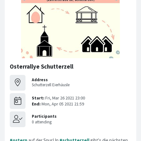
Osterrallye Schutterzell
Address
Schutterzell Eierhäusle
#ostern
auf der Spur! In
#schutterzell
gibt's die nächsten