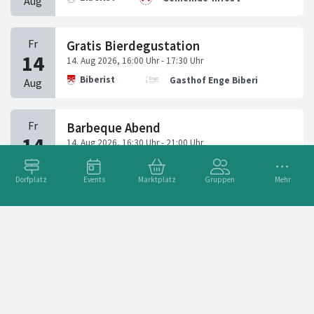
Gratis Bierdegustation
Biberist
Gasthof Enge Biberist Hotel Res
Barbeque Abend
Biberist
Gasthof Enge Biberist Hotel Res
Dorfplatz
Events
Marktplatz
Gruppen
Mehr
Buvette & Musik
Biberist
Kultur B.
Eröffnungstage kenova – 22. bis 23. August 2026