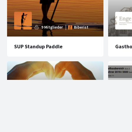
SUP Standup Paddle
Gastho
Restau
Biberist hilft
Biberis