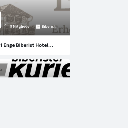
f Enge Biberist Hotel
rant
ter Kurier