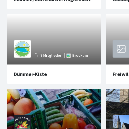
Dümmer-Kiste
Freiwi
Samtge
Lemfö