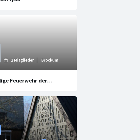
llige Feuerwehr der
meinde Altes Amt
rde