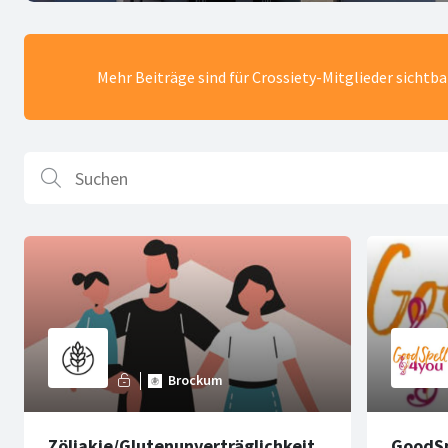
Mehr Beiträge sind für Crossiety-Mitglieder sichtb
Zöliakie/Glutenunverträglichkeit
GoodSp