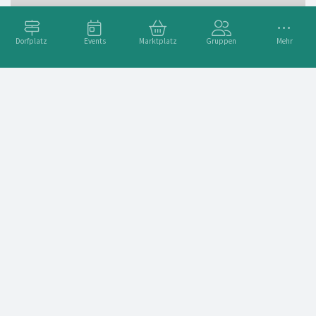
Dorfplatz
Events
Marktplatz
Gruppen
Mehr
Integrationsgruppe
Sportschützengesellschaft