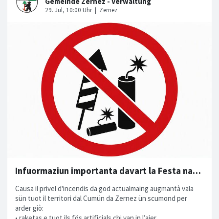
Infuormaziun importanta davart la Festa naziunala dals 1. avuost
Causa il privel d'incendis da god actualmaing augmantà vala
sün tuot il territori dal Cumün da Zernez ün scumond per
arder giò:
• raketas e tuot ils fös artificials chi van in l’ajer