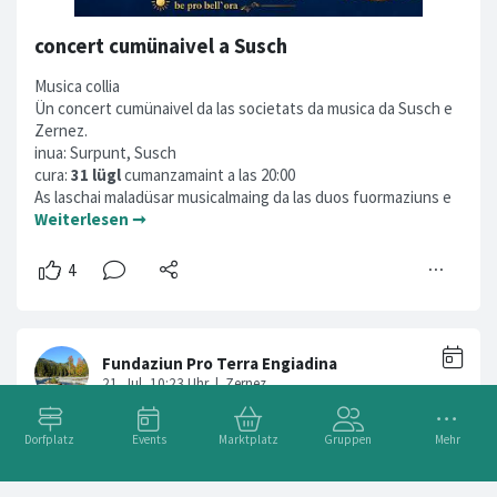
concert cumünaivel a Susch
Musica collia
Ün concert cumünaivel da las societats da musica da Susch e
Zernez.
inua: Surpunt, Susch
cura:
31 lügl
cumanzamaint a las 20:00
As laschai maladüsar musicalmaing da las duos fuormaziuns e
Weiterlesen ➞
Dorfplatz
Events
Marktplatz
Gruppen
Mehr