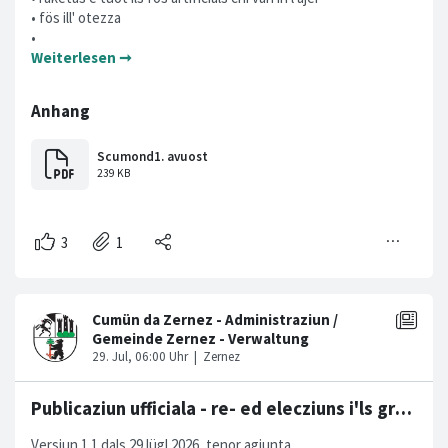
• fös ill' otezza
•
Weiterlesen ➞
Publicaziun ufficiala - re- ed elecziuns i'ls gremis cumünals - 2026
Versiun 1.1 dals 29 lügl 2026, tenor agiunta.