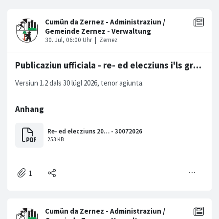
Publicaziun ufficiala - re- ed elecziuns i'ls gremis cumünals - 2026
Versiun 1.2 dals 30 lügl 2026, tenor agiunta.