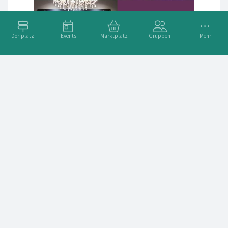
Dorfplatz
Events
Marktplatz
Gruppen
Mehr
Freie Stellen.........
Cooles Hotel hat freie Stellen zu besetzen...melde dich unter
personal@bellevue-terminus.ch