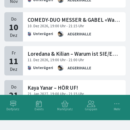
AEGERIHALLE
COMEDY-DUO MESSER & GABEL «WandStand»
Unterägeri
AEGERIHALLE
Loredana & Kilian – Warum ist SIE/ER so?
Unterägeri
AEGERIHALLE
Kaya Yanar – HÖR UF!
Unterägeri
AEGERIHALLE
Dorfplatz
Events
Marktplatz
Gruppen
Mehr
ABBA Gold – The Concert Show 2027