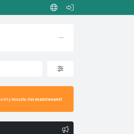
ssiety
Inscris-toi maintenant!