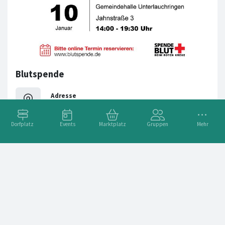
Blutspende
Adresse
Lauchringen
Dorfplatz
Events
Marktplatz
Gruppen
Mehr
Blutspende in Lauchringen