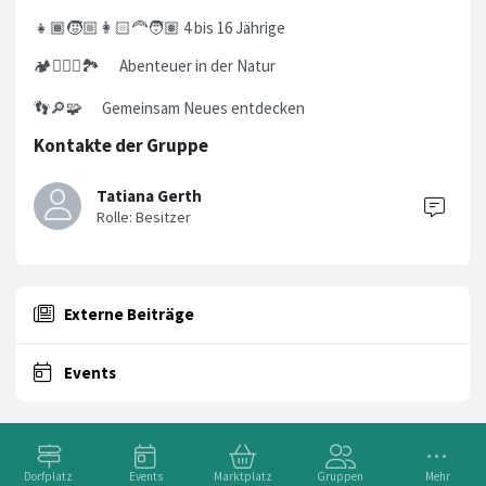
👧🏾🧒🏼👩🏻‍🦰🧑🏽 4 bis 16 Jährige
🏕️🤸🏽‍♂️🏞️ Abenteuer in der Natur
👣🔎🧩 Gemeinsam Neues entdecken
Kontakte der Gruppe
Tatiana Gerth
Externe Beiträge
Events
Dorfplatz
Events
Marktplatz
Gruppen
Mehr