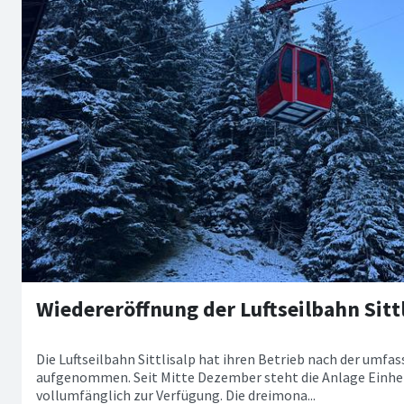
Wiedereröffnung der Luftseilbahn Sitt
Die Luftseilbahn Sittlisalp hat ihren Betrieb nach der umfa
aufgenommen. Seit Mitte Dezember steht die Anlage Einh
vollumfänglich zur Verfügung. Die dreimona...