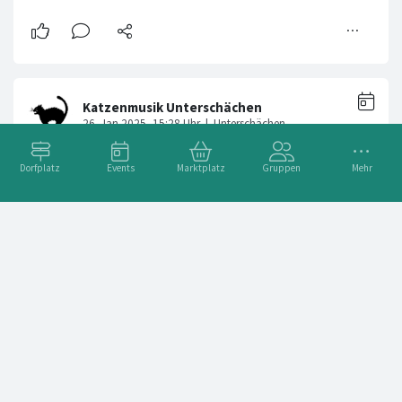
Dorfplatz
Events
Marktplatz
Gruppen
Mehr
Itrummlä 🥁🎺