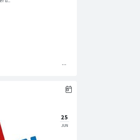
r u...