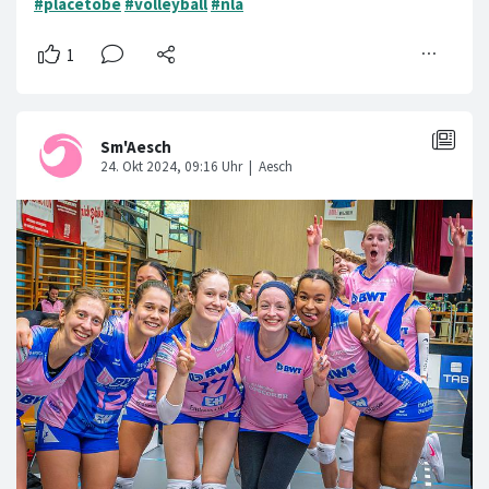
#placetobe
#volleyball
#nla