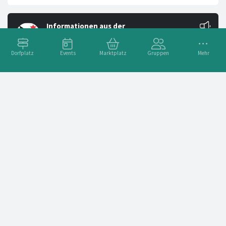
Dorfplatz
Events
Marktplatz
Gruppen
Mehr
ABGESAGT - Neophyten-Aktionstag beim Trailcenter mit Bike-Spass im Anschluss
Wegen der bestehenden
Trockenheit
ist die Neophyten-
Aktion auf dem Trailcenter Aesch vom
Donnerstag, 6.