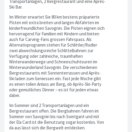
Transportanlagen, 2 Bergrestaurant und eine Après-
Ski Bar.
Im Winter erwartet Sie 80 km bestens präparierte
Pisten mit extra breiten und langen Abfahrten im
kinderfreundlichen Savognin. Die Pisten eignen sich
hervorragend für Familien mit Kindern und bieten
auch für Carving-Fans grossen Fahrspass. Als
Alternativprogramm stehen für Schlittler/Rodler
zwei abwechslungsreiche Schlittelbahnen zur
Verfügung oder zahlreiche, traumhaften
Winterwanderwege und Schneeschuhtouren im
Winterwunderland Savognin. Die verschiedenen
Bergrestaurants mit Sonnenterrassen und Après-
Ski laden zum Geniessen ein. Fast jede Woche gibt
es einen tollen Anlass am Berg, ob Après-Ski-Party
oder gemütliches Dinner – es ist für jeden etwas
dabei.
Im Sommer sind 2 Transportanlagen und ein
Bergrestaurant offen. Die Bergbahnen fahren im
Sommer von Savognin bis nach Somtgant und mit
der Ela Card ist die Benutzung sogar kostenlos. Von
da aus lässt sich die Bergwelt entdecken.