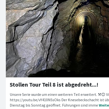
Stollen Tour Teil 8 ist abgedreht...!
Unsere Serie wurde um einen weiteren Teil erweitert. ⚒️😊 V
https://youtu.be/vY410NSsOks Der Knesebeckschacht ist übe
Dienstag bis Sonntag geöffnet. Führungen sind imme
Weite