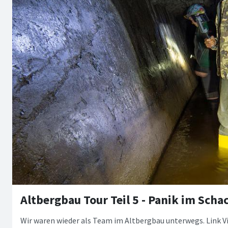
Altbergbau Tour Teil 5 - Panik im Scha
Wir waren wieder als Team im Altbergbau unterwegs. Link V