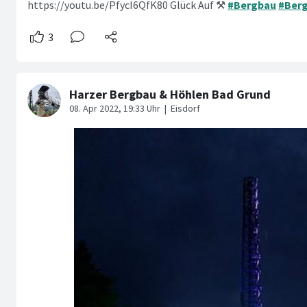
https://youtu.be/PfycI6QfK80 Glück Auf ⚒️
#Bergbau
#Ber