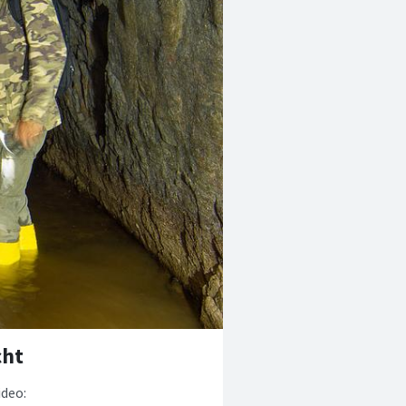
cht
ideo: