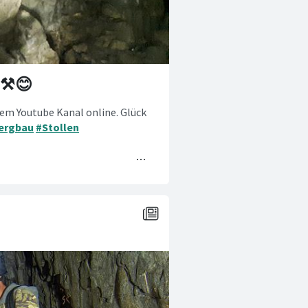
 ⚒️😊
erem Youtube Kanal online. Glück
ergbau
#Stollen