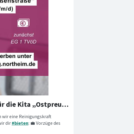
Wir suchen Reinigungskraft (w/m/d) für die Kita „Ostpreußenstraße“
 wir eine Reinigungskraft
ir dir
#bieten
: 💼 Vorzüge des