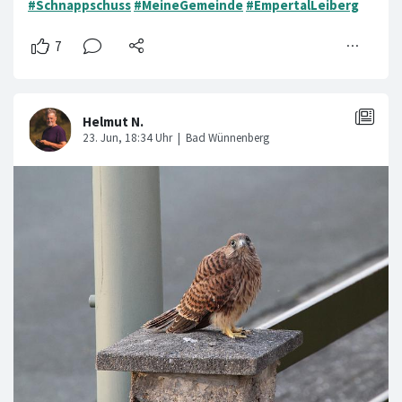
#Schnappschuss
#MeineGemeinde
#EmpertalLeiberg