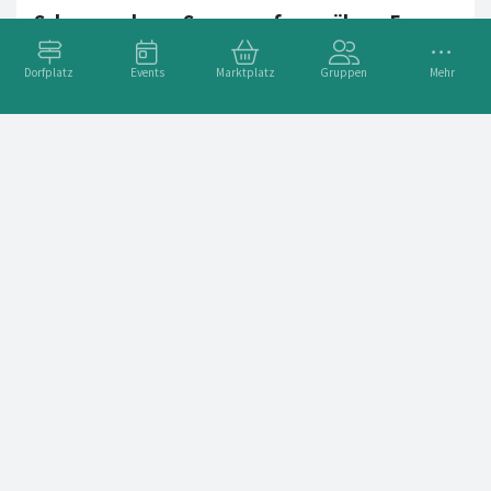
Schnappschuss: Sonnenaufgang übern Empertal von Leiberg
Schnappschuss: Sonnenaufgang übern Empertal von Leiberg.
Dorfplatz
Events
Marktplatz
Gruppen
Mehr
Foto: H. Neumann
#Schnappschuss
#MeineGemeinde
#EmpertalLeiberg
Schnappschuss: winterliche K34, Kermelsgrund Haaren
Schnappschuss: winterliche K34, Kermelsgrund bei Haaren,
Richtung Leiberg.
#Schnappschuss
#MeineGemeinde
#K34