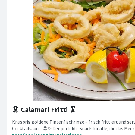
🦑 Calamari Fritti 🦑
Knusprig goldene Tintenfischringe – frisch frittiert und s
Cocktailsauce. 😍✨ Der perfekte Snack für alle, die das Meer
#seafoodlover
#ita
Weiterlesen ➞