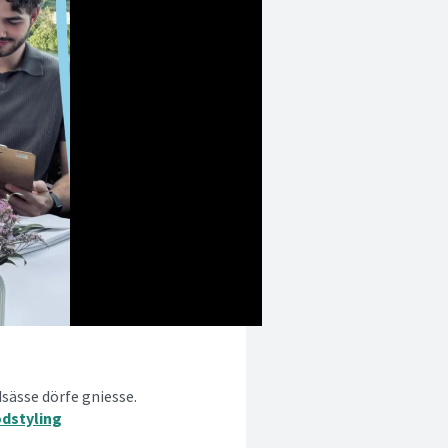
sässe dörfe gniesse.
dstyling